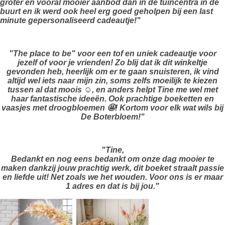
groter en vooral mooier aanbod dan in de tuincentra in de
buurt en ik werd ook heel erg goed geholpen bij een last
minute gepersonaliseerd cadeautje!"
"The place to be" voor een tof en uniek cadeautje voor
jezelf of voor je vrienden! Zo blij dat ik dit winkeltje
gevonden heb, heerlijk om er te gaan snuisteren, ik vind
altijd wel iets naar mijn zin, soms zelfs moeilijk te kiezen
tussen al dat moois ☺️, en anders helpt Tine me wel met
haar fantastische ideeën. Ook prachtige boeketten en
vaasjes met droogbloemen 🤩! Kortom voor elk wat wils bij
De Boterbloem!"
"Tine,
Bedankt en nog eens bedankt om onze dag mooier te
maken dankzij jouw prachtig werk, dit boeket straalt passie
en liefde uit! Net zoals we het wouden. Voor ons is er maar
1 adres en dat is bij jou."