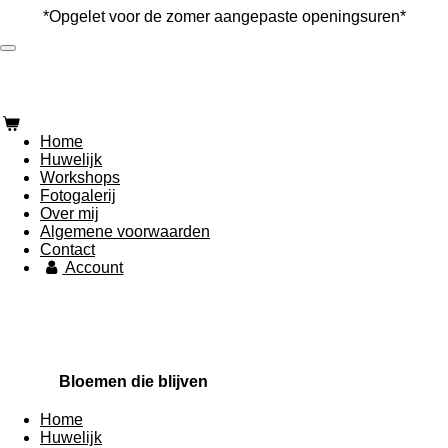
*Opgelet voor de zomer aangepaste openingsuren*
Ga
direct
naar
de
hoofdinhoud
Home
Huwelijk
Workshops
Fotogalerij
Over mij
Algemene voorwaarden
Contact
Account
Bloemen die blijven
Home
Huwelijk