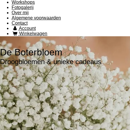
Workshops
Fotogalerij
Over mij
Algemene voorwaarden
Contact
Account
Winkelwagen
De Boterbloem
Droogbloemen & unieke cadeaus