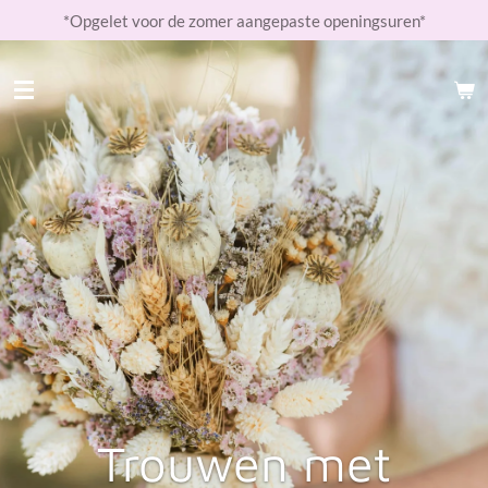
*Opgelet voor de zomer aangepaste openingsuren*
Ga
direct
naar
de
hoofdinhoud
Trouwen met