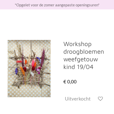
*Opgelet voor de zomer aangepaste openingsuren*
Ga
direct
naar
de
hoofdinhoud
Workshop
droogbloemen
weefgetouw
kind 19/04
€ 0,00
Uitverkocht