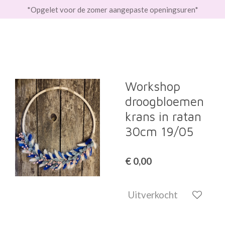
*Opgelet voor de zomer aangepaste openingsuren*
Ga
direct
naar
de
hoofdinhoud
Workshop
droogbloemen
krans in ratan
30cm 19/05
€ 0,00
Uitverkocht