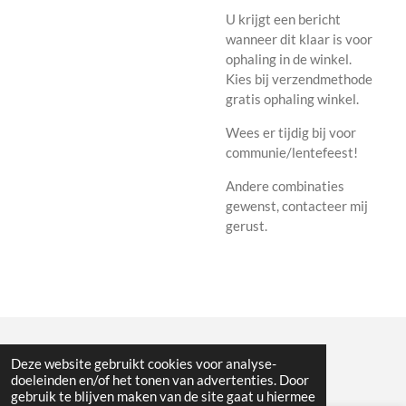
U krijgt een bericht
wanneer dit klaar is voor
ophaling in de winkel.
Kies bij verzendmethode
gratis ophaling winkel.
Wees er tijdig bij voor
communie/lentefeest!
Andere combinaties
gewenst, contacteer mij
gerust.
© 2022 - 2026 De Boterbloem
Deze website gebruikt cookies voor analyse-
Powered by
JouwWeb
doeleinden en/of het tonen van advertenties. Door
gebruik te blijven maken van de site gaat u hiermee