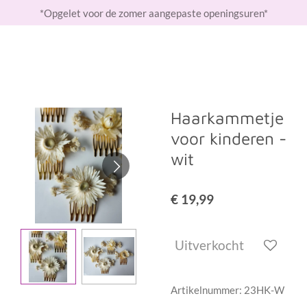
*Opgelet voor de zomer aangepaste openingsuren*
Ga
direct
naar
de
hoofdinhoud
Haarkammetje
voor kinderen -
wit
€ 19,99
Uitverkocht
Artikelnummer:
23HK-W