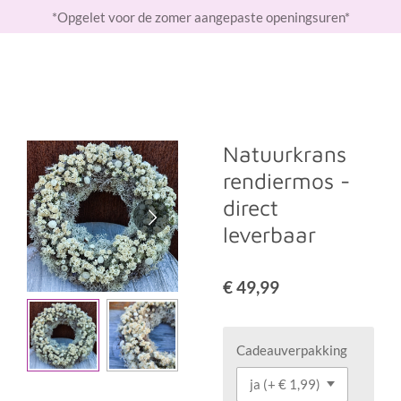
*Opgelet voor de zomer aangepaste openingsuren*
Ga
direct
naar
de
hoofdinhoud
Natuurkrans
rendiermos -
direct
leverbaar
€ 49,99
Cadeauverpakking