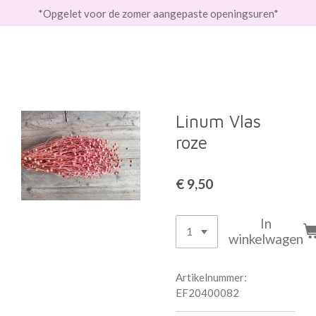
*Opgelet voor de zomer aangepaste openingsuren*
Ga
direct
naar
de
hoofdinhoud
Linum Vlas
roze
€ 9,50
In
winkelwagen
Artikelnummer:
EF20400082