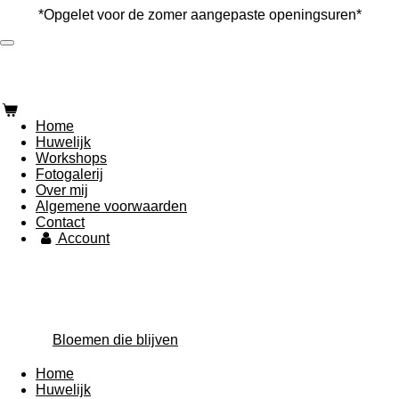
*Opgelet voor de zomer aangepaste openingsuren*
Ga
direct
naar
de
hoofdinhoud
Home
Huwelijk
Workshops
Fotogalerij
Over mij
Algemene voorwaarden
Contact
Account
Bloemen die blijven
Home
Huwelijk