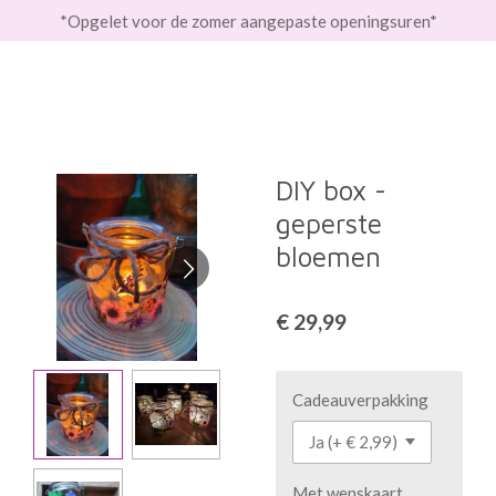
*Opgelet voor de zomer aangepaste openingsuren*
Ga
direct
naar
de
hoofdinhoud
DIY box -
geperste
bloemen
€ 29,99
Cadeauverpakking
Met wenskaart