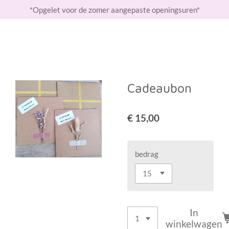
*Opgelet voor de zomer aangepaste openingsuren*
Ga
direct
naar
de
hoofdinhoud
Cadeaubon
€ 15,00
bedrag
In
winkelwagen