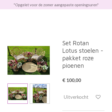
*Opgelet voor de zomer aangepaste openingsuren*
Ga
direct
naar
de
hoofdinhoud
Set Rotan
Lotus stoelen -
pakket roze
pioenen
€ 100,00
Uitverkocht