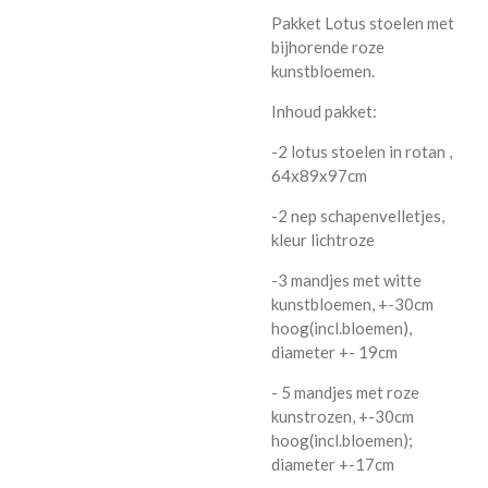
Pakket Lotus stoelen met
bijhorende roze
kunstbloemen.
Inhoud pakket:
-2 lotus stoelen in rotan ,
64x89x97cm
-2 nep schapenvelletjes,
kleur lichtroze
-3 mandjes met witte
kunstbloemen, +-30cm
hoog(incl.bloemen),
diameter +- 19cm
- 5 mandjes met roze
kunstrozen, +-30cm
hoog(incl.bloemen);
diameter +-17cm