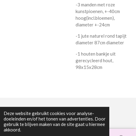
-3 manden met roze
kunstpioenen, +-40cm
hoog(incl.bloemen),
diameter +-24cm
-1 jute naturel rond tapijt
diameter 87cm diameter
-1 houten bankje uit
gerecycleerd hout,
98x15x28cm
© 2022 - 2026 De Boterbloem
Deze website gebruikt cookies voor analyse-
Powered by
JouwWeb
doeleinden en/of het tonen van advertenties. Door
gebruik te blijven maken van de site gaat u hiermee
akkoord.