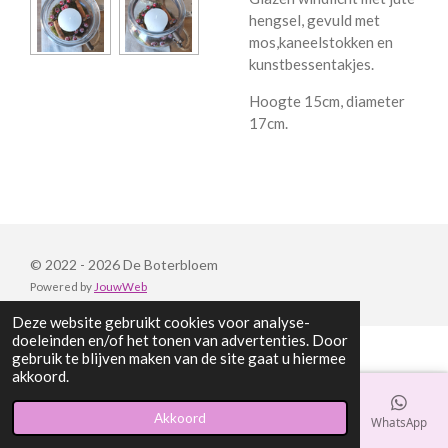
hengsel, gevuld met
mos,kaneelstokken en
kunstbessentakjes.
Hoogte 15cm, diameter
17cm.
© 2022 - 2026 De Boterbloem
Powered by
JouwWeb
Deze website gebruikt cookies voor analyse-
doeleinden en/of het tonen van advertenties. Door
gebruik te blijven maken van de site gaat u hiermee
akkoord.
Akkoord
E-mailadres
Telefoonnummer
Kaart
Facebook
WhatsApp