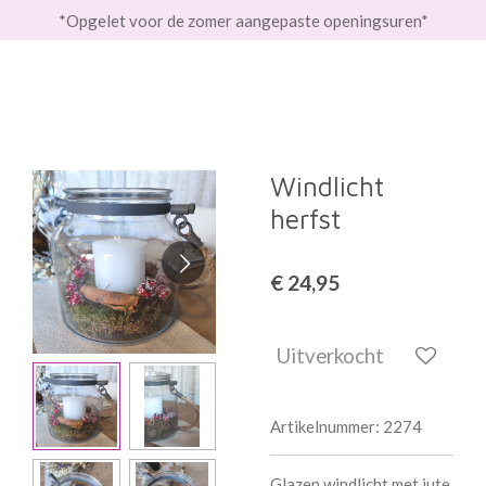
*Opgelet voor de zomer aangepaste openingsuren*
Ga
direct
naar
de
hoofdinhoud
Windlicht
herfst
€ 24,95
Uitverkocht
Artikelnummer:
2274
Glazen windlicht met jute