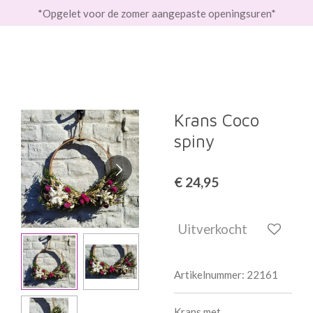
*Opgelet voor de zomer aangepaste openingsuren*
Ga
direct
naar
de
hoofdinhoud
Krans Coco
spiny
€ 24,95
Uitverkocht
Artikelnummer:
22161
Krans met