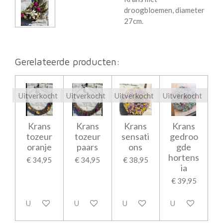
droogbloemen, diameter
27cm.
Gerelateerde producten:
Uitverkocht
Uitverkocht
Uitverkocht
Uitverkocht
Krans
Krans
Krans
Krans
tozeur
tozeur
sensati
gedroo
oranje
paars
ons
gde
hortens
€ 34,95
€ 34,95
€ 38,95
ia
€ 39,95
Uitverkocht
Uitverkocht
Uitverkocht
Uitverkocht