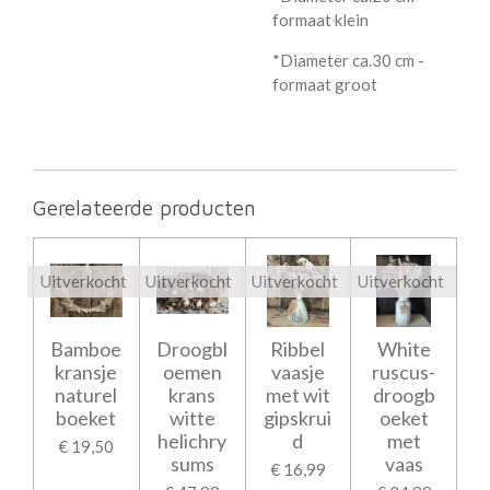
formaat klein
*Diameter ca.30 cm -
formaat groot
Gerelateerde producten
Uitverkocht
Uitverkocht
Uitverkocht
Uitverkocht
Bamboe
Droogbl
Ribbel
White
kransje
oemen
vaasje
ruscus-
naturel
krans
met wit
droogb
boeket
witte
gipskrui
oeket
helichry
d
met
€ 19,50
sums
vaas
€ 16,99