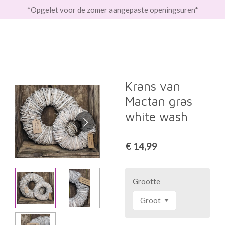
*Opgelet voor de zomer aangepaste openingsuren*
Ga
direct
naar
de
hoofdinhoud
Krans van
Mactan gras
white wash
€ 14,99
Grootte