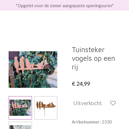
*Opgelet voor de zomer aangepaste openingsuren*
Ga
direct
naar
de
hoofdinhoud
Tuinsteker
vogels op een
rij
€ 24,99
Uitverkocht
Artikelnummer:
2330