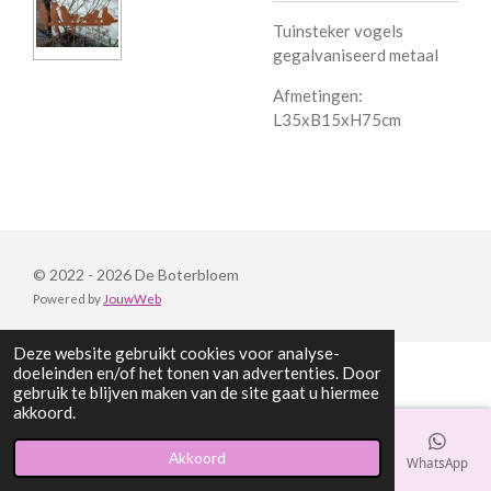
Tuinsteker vogels
gegalvaniseerd metaal
Afmetingen:
L35xB15xH75cm
© 2022 - 2026 De Boterbloem
Powered by
JouwWeb
Deze website gebruikt cookies voor analyse-
doeleinden en/of het tonen van advertenties. Door
gebruik te blijven maken van de site gaat u hiermee
akkoord.
Akkoord
E-mailadres
Telefoonnummer
Kaart
Facebook
WhatsApp